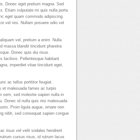
ortis. Donec eget pretium magna. Sed
ris. Etiam vulputate mi quis nulla porta
 nunc eget quam commodo adipiscing.
r vel nisi. Nullam posuere odio vel
t aliquam vel, pretium a enim. Nulla
ed massa blandit tincidunt pharetra
sque. Donec quis dui risus.
s facilisis. Pellentesque habitant
na, imperdiet vitae tincidunt eget,
c ac tellus porttitor feugiat.
us et malesuada fames ac turpis
m sem, sed molestie sapien nulla in
cu. Donec id nulla quis nisi malesuada
usto. Proin ligula augue, ornare non
scing nibh, sed consequat sapien congue
ac risus vel velit sodales hendrerit
c rutrum cursus risus, id rutrum lacus