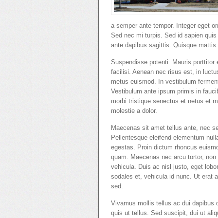
a semper ante tempor. Integer eget o
Sed nec mi turpis. Sed id sapien quis
ante dapibus sagittis. Quisque matt
Suspendisse potenti. Mauris porttitor e
facilisi. Aenean nec risus est, in luc
metus euismod. In vestibulum fermentu
Vestibulum ante ipsum primis in faucibu
morbi tristique senectus et netus et 
molestie a dolor.
Maecenas sit amet tellus ante, nec sem
Pellentesque eleifend elementum nulla
egestas. Proin dictum rhoncus euismod
quam. Maecenas nec arcu tortor, non po
vehicula. Duis ac nisl justo, eget lob
sodales et, vehicula id nunc. Ut erat 
sed.
Vivamus mollis tellus ac dui dapibus di
quis ut tellus. Sed suscipit, dui ut ali