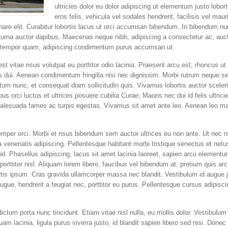
ultricies dolor eu dolor adipiscing ut elementum justo lob
eros felis, vehicula vel sodales hendrerit, facilisis vel mau
rnare elit. Curabitur lobortis lacus ut orci accumsan bibendum. In bibendum
 urna auctor dapibus. Maecenas neque nibh, adipiscing a consectetur ac, aucto
is tempor quam, adipiscing condimentum purus accumsan ut.
st vitae risus volutpat eu porttitor odio lacinia. Praesent arcu est, rhoncus u
tus dui. Aenean condimentum fringilla nisi nec dignissim. Morbi rutrum neque s
m nunc, et consequat diam sollicitudin quis. Vivamus lobortis auctor sceleri
s orci luctus et ultrices posuere cubilia Curae; Mauris nec dui id felis ultricie
malesuada fames ac turpis egestas. Vivamus sit amet ante leo. Aenean leo mag
per orci. Morbi et risus bibendum sem auctor ultrices eu non ante. Ut nec nun
 venenatis adipiscing. Pellentesque habitant morbi tristique senectus et net
. Phasellus adipiscing, lacus sit amet lacinia laoreet, sapien arcu elementu
rttitor nisl. Aliquam lorem libero, faucibus vel bibendum at, pretium quis ar
ortis ipsum. Cras gravida ullamcorper massa nec blandit. Vestibulum id augue j
augue, hendrerit a feugiat nec, porttitor eu purus. Pellentesque cursus adipi
ctum porta nunc tincidunt. Etiam vitae nisl nulla, eu mollis dolor. Vestibulum 
quam lacinia, ligula purus viverra justo, id blandit sapien libero sed nisi. Done